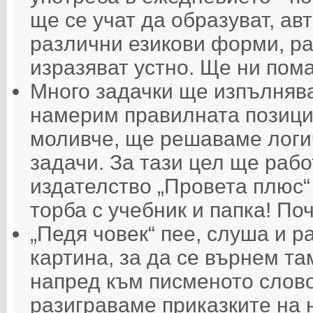
ще се учат да образуват, ав
различни езикови форми, ра
изразяват устно. Ще ни пом
Много задачки ще изпълнява
намерим правилната позиция
моливче, ще решаваме логич
задачи. За тази цел ще раб
издателство „Провета плюс“ 
торба с учебник и папка! Поч
„Педя човек“ пее, слуша и р
картина, за да се върнем та
напред към писменото слов
разиграваме приказките на