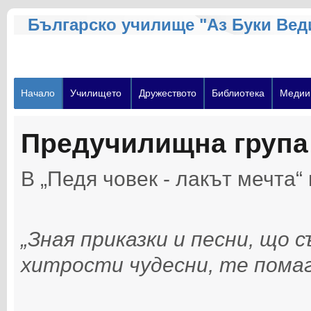
Българско училище "Аз Буки Вед
Начало
Училището
Дружеството
Библиотека
Медии
Предучилищна група 
В „Педя човек - лакът мечта“
„Зная приказки и песни, що 
хитрости чудесни, те помаг