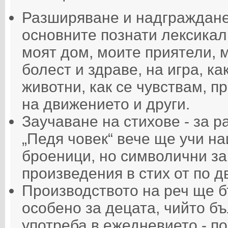
Разширяване и надграждане
основните познати лексикал
моят дом, моите приятели, м
болест и здраве, на игра, к
животни, как се чувствам, п
на движението и други.
Заучаване на стихове - за р
„Педя човек“ вече ще учи н
броеници, но символични за
произведения в стих от по д
Производството на реч ще б
особено за децата, чийто бъ
употреба в ежедневието - п