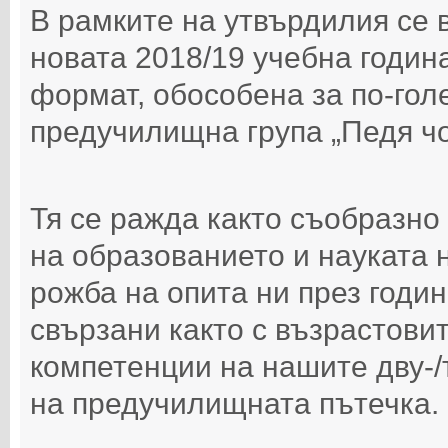
В рамките на утвърдилия се в
новата 2018/19 учебна година
формат, обособена за по-гол
предучилищна група „Педя чо
Тя се ражда както съобразно
на образованието и науката 
рожба на опита ни през годин
свързани както с възрастовит
компетенции на нашите дву-/т
на предучилищната пътечка.