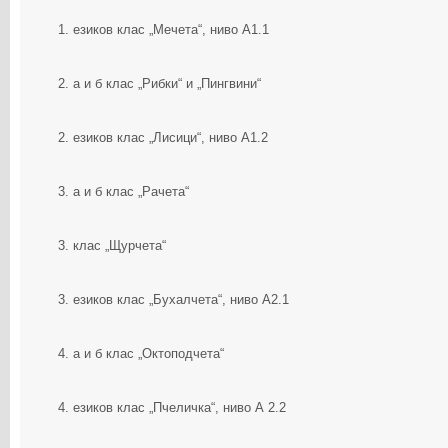
1. езиков клас „Мечета“, ниво А1.1
2. а и б клас „Рибки“ и „Пингвини“
2. езиков клас „Лисици“, ниво А1.2
3. а и б клас „Рачета“
3. клас „Щурчета“
3. езиков клас „Бухалчета“, ниво А2.1
4. а и б клас „Октоподчета“
4. езиков клас „Пчеличка“, ниво А 2.2