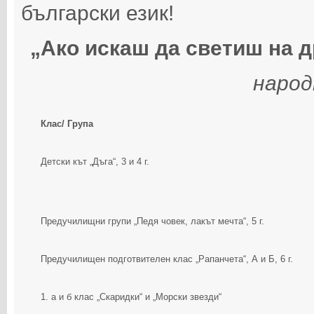
български език!
„Ако искаш да светиш на д
народ
Клас/ Група
Детски кът „Дъга“, 3 и 4 г.
Предучилищни групи „Педя човек, лакът мечта“, 5 г.
Предучилищен подготвителен клас „Рапанчета“, А и Б, 6 г.
1. а и б клас „Скаридки“ и „Морски звезди“