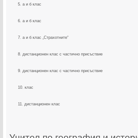
5. а и б клас
6. а и б клас
7. а и б клас „Страхотните“
8. дистанционен клас с частично присъствие
9. дистанционен клас с частично присъствие
10. клас
11. дистанционен клас
Учител по география и истор