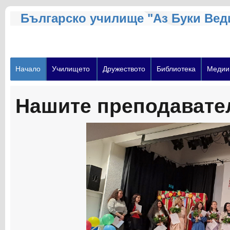
Българско училище "Аз Буки Вед
Начало
Училището
Дружеството
Библиотека
Медии
Нашите преподавате