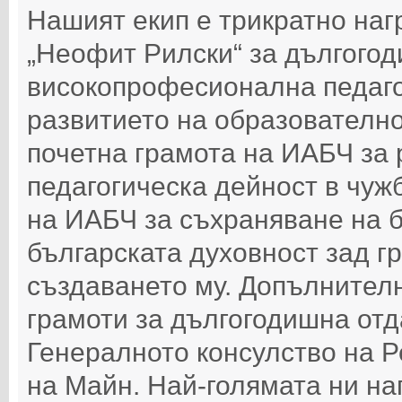
Нашият екип е трикратно наг
„Неофит Рилски“ за дългого
високопрофесионална педаго
развитието на образователно
почетна грамота на ИАБЧ за
педагогическа дейност в чужб
на ИАБЧ за съхраняване на б
българската духовност зад гр
създаването му. Допълнителн
грамоти за дългогодишна отд
Генералното консулство на 
на Майн. Най-голямата ни на